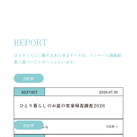
ABOUT
NEWS
REPORT
EVENT
ひとりぐらし研究所
ABOUT
NEWS
REPORT
EVENT
REPORT
ひとりぐらしに関するあらゆるデータを、アンケート調査結
果に基づいてレポートしています。
NEW
REPORT
2026.07.30
ひとり暮らしのお盆の実家帰省調査2026
NEW
詳細はこちらから
VIEW
VIEW